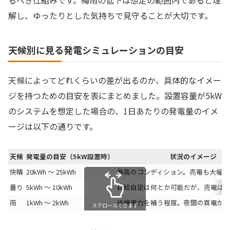
るべき仕組みです。梅雨の低下は想定の範囲内であると理
解し、ゆったりとした気持ちで見守ることが大切です。
天候別に見る発電シミュレーションの目安
天候によってどれくらいの差が出るのか、具体的なイメー
ジを持つための目安を表にまとめました。設置容量が5kW
のシステムを想定した場合の、1日あたりの発電量のイメ
ージは以下の通りです。
天候
発電量の目安（5kW設置時）
状況のイメージ
快晴
20kWh 〜 25kWh
最高のコンディション。売電も大幅に
曇り
5kWh 〜 10kWh
自給自足は何とか可能だが、売電は
雨
1kWh 〜 2kWh
待機電力を補う程度。夜間の買電が
スクロールできます