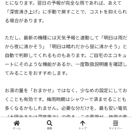
とになります。翌日の予報が完全な雨であれば、あえて
「深夜沸き上げ」に手動で戻すことで、コストを抑えられ
る場合があります。
ただし、最新の機種には天気予報と連動して「明日は雨だ
から夜に沸かそう」「明日は晴れだから昼に沸かそう」と
自動で判断してくれるものもあります。ご自宅のエコキュ
ートにそのような機能があるか、一度取扱説明書を確認し
てみることをおすすめします。
お湯の量を「おまかせ」ではなく、少なめの設定にしてお
くことも有効です。梅雨時期はシャワーで済ませることも
多くなるかもしれません。必要な分だけを、最も安い電気
（太陽光または深夜電力）で作る。この意識が、梅雨の電
気代を劇的に変えてくれます。
ホーム
検索
トップ
サイドバー